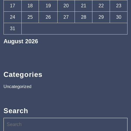
17
18
19
20
21
22
23
24
25
26
27
28
29
30
31
August 2026
« Jul
Categories
Uncategorized
Search