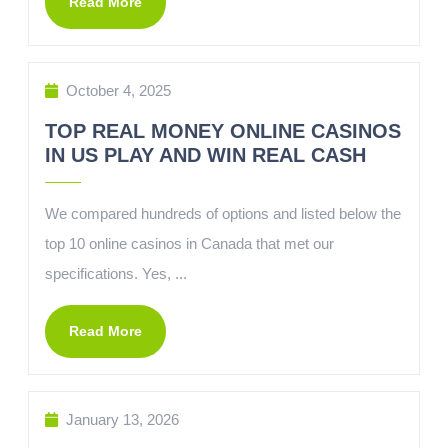
Read More
October 4, 2025
TOP REAL MONEY ONLINE CASINOS
IN US PLAY AND WIN REAL CASH
We compared hundreds of options and listed below the
top 10 online casinos in Canada that met our
specifications. Yes, ...
Read More
January 13, 2026