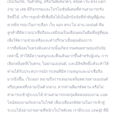
เป็นวันเกิด, วันสำคัญ, หรือวันพิเศษใดๆ, สล็อต เว็บ ตรง แตก
ง่าย วอ เลท มีกิจกรรมและโปรโมชั่นพิเศษที่ท่านสามารถรับ
สิทธิ์ได้. บริการลูกค้าที่เชื่อถือได้เป็นอีกปัจจัยที่สำคัญที่ผู้เล่น
ควรพิจารณาในการเลือก เว็บ นอก ตรง ไม่ ผ่าน เอเย่นต์ ทีม
ลูกค้าที่มีความน่าเชื่อถือจะเสมือนเป็นเพื่อนคนในทีมที่อยู่ที่คุณ
เพื่อให้ความช่วยเหลือและคำปรึกษาเมื่อคุณต้องการ.
การที่สล็อตเว็บตรงมีแตกง่ายนั้นเกิดจากผสมผสานของปัจจัย
เหล่านี้, ทำให้มีความสนุกและตื่นเต้นมากขึ้นสำหรับผู้เล่น. การ
เลือกสล็อตที่เว็บตรง, ไม่ผ่านเอเย่นต์, และมีลิขสิทธิ์แท้จะทำให้
ท่านได้รับประสบการณ์การเล่นที่มีความสนุกและน่าเชื่อถือ
มากยิ่งขึ้น. เว็บนอก หมายถึงการเล่นเกมสล็อตผ่านทางเอเย่นต์
หรือบุคคลที่กลายเป็นตัวกลาง. หากท่านลืมรหัสผ่าน หรือไม่
สามารถเข้าสู่ระบบได้ ท่านสามารถกดปุ่มติดต่อสอบถาม แอด
ไลน์สอบถามกับทางเว็บไซต์ เพื่อเปลี่ยนรหัสผ่านในการเข้าสู่
ระบบได้อย่างง่ายดายที่หน้าเว็บไซต์เลย เรามีระบบ Line@ ที่มี