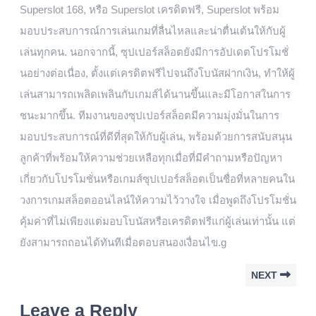
Superslot 168, หรือ Superslot เครดิตฟรี, Superslot พร้อม
มอบประสบการณ์การเล่นเกมที่ลื่นไหลและน่าตื่นเต้นให้กับผู้
เล่นทุกคน. นอกจากนี้, ซุปเปอร์สล็อตยังมีการอัปเดตโปรโมชั่
นอย่างต่อเนื่อง, ตั้งแต่เครดิตฟรีไปจนถึงโบนัสฝากเงิน, ทำให้ผู้
เล่นสามารถเพลิดเพลินกับเกมส์ได้นานขึ้นและมีโอกาสในการ
ชนะมากขึ้น. ทีมงานของซุปเปอร์สล็อตมีความมุ่งมั่นในการ
มอบประสบการณ์ที่ดีที่สุดให้กับผู้เล่น, พร้อมด้วยการสนับสนุน
ลูกค้าที่พร้อมให้ความช่วยเหลือทุกเมื่อที่มีคำถามหรือปัญหา
เกี่ยวกับโปรโมชั่นหรือเกมส์ซุปเปอร์สล็อตเป็นชื่อที่หลายคนใน
วงการเกมสล็อตออนไลน์ให้ความไว้วางใจ เมื่อพูดถึงโปรโมชั่น
คุ้มค่าที่ไม่เพียงแต่มอบโบนัสหรือเครดิตฟรีแก่ผู้เล่นเท่านั้น แต่
ยังสามารถถอนได้ทันทีเมื่อตอบสนองเงื่อนไข.g
NEXT
Leave a Reply