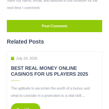
Save my name, email, and website in this browser for the
next time I comment.
Related Posts
July 24, 2026
BEST REAL MONEY ONLINE
CASINOS FOR US PLAYERS 2025
The aptitude to ascertain the worth of a bonus and
what to consider in a promotion is a vital skill ...