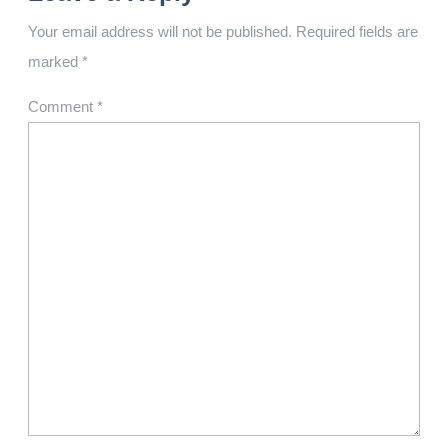
Your email address will not be published.
Required fields are
marked
*
Comment
*