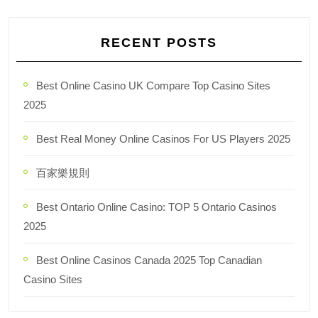
RECENT POSTS
Best Online Casino UK Compare Top Casino Sites
2025
Best Real Money Online Casinos For US Players 2025
百家樂規則
Best Ontario Online Casino: TOP 5 Ontario Casinos
2025
Best Online Casinos Canada 2025 Top Canadian
Casino Sites