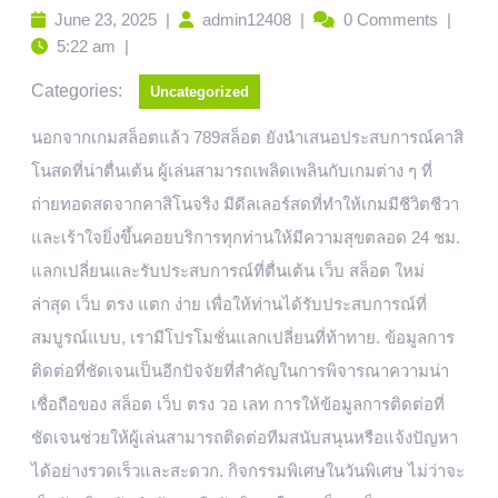
June 23, 2025
|
admin12408
|
0 Comments
|
5:22 am
|
Categories:
Uncategorized
นอกจากเกมสล็อตแล้ว 789สล็อต ยังนำเสนอประสบการณ์คาสิ
โนสดที่น่าตื่นเต้น ผู้เล่นสามารถเพลิดเพลินกับเกมต่าง ๆ ที่
ถ่ายทอดสดจากคาสิโนจริง มีดีลเลอร์สดที่ทำให้เกมมีชีวิตชีวา
และเร้าใจยิ่งขึ้นคอยบริการทุกท่านให้มีความสุขตลอด 24 ชม.
แลกเปลี่ยนและรับประสบการณ์ที่ตื่นเต้น เว็บ สล็อต ใหม่
ล่าสุด เว็บ ตรง แตก ง่าย เพื่อให้ท่านได้รับประสบการณ์ที่
สมบูรณ์แบบ, เรามีโปรโมชั่นแลกเปลี่ยนที่ท้าทาย. ข้อมูลการ
ติดต่อที่ชัดเจนเป็นอีกปัจจัยที่สำคัญในการพิจารณาความน่า
เชื่อถือของ สล็อต เว็บ ตรง วอ เลท การให้ข้อมูลการติดต่อที่
ชัดเจนช่วยให้ผู้เล่นสามารถติดต่อทีมสนับสนุนหรือแจ้งปัญหา
ได้อย่างรวดเร็วและสะดวก. กิจกรรมพิเศษในวันพิเศษ ไม่ว่าจะ