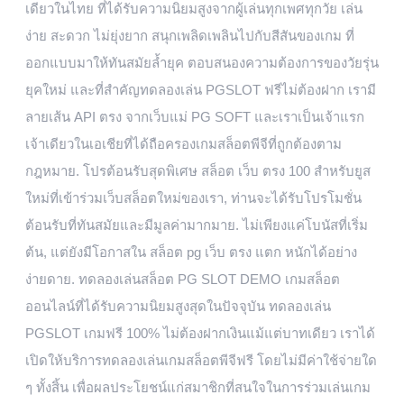
เดียวในไทย ที่ได้รับความนิยมสูงจากผู้เล่นทุกเพศทุกวัย เล่น
ง่าย สะดวก ไม่ยุ่งยาก สนุกเพลิดเพลินไปกับสีสันของเกม ที่
ออกแบบมาให้ทันสมัยล้ำยุค ตอบสนองความต้องการของวัยรุ่น
ยุคใหม่ และที่สำคัญทดลองเล่น PGSLOT ฟรีไม่ต้องฝาก เรามี
ลายเส้น API ตรง จากเว็บแม่ PG SOFT และเราเป็นเจ้าแรก
เจ้าเดียวในเอเชียที่ได้ถือครองเกมสล็อตพีจีที่ถูกต้องตาม
กฎหมาย. โปรต้อนรับสุดพิเศษ สล็อต เว็บ ตรง 100 สำหรับยูส
ใหม่ที่เข้าร่วมเว็บสล็อตใหม่ของเรา, ท่านจะได้รับโปรโมชั่น
ต้อนรับที่ทันสมัยและมีมูลค่ามากมาย. ไม่เพียงแค่โบนัสที่เริ่ม
ต้น, แต่ยังมีโอกาสใน สล็อต pg เว็บ ตรง แตก หนักได้อย่าง
ง่ายดาย. ทดลองเล่นสล็อต PG SLOT DEMO เกมสล็อต
ออนไลน์ที่ได้รับความนิยมสูงสุดในปัจจุบัน ทดลองเล่น
PGSLOT เกมฟรี 100% ไม่ต้องฝากเงินแม้แต่บาทเดียว เราได้
เปิดให้บริการทดลองเล่นเกมสล็อตพีจีฟรี โดยไม่มีค่าใช้จ่ายใด
ๆ ทั้งสิ้น เพื่อผลประโยชน์แก่สมาชิกที่สนใจในการร่วมเล่นเกม