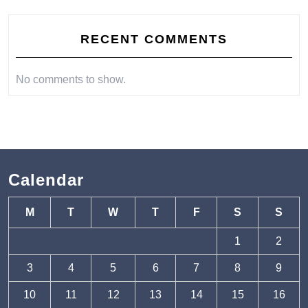
RECENT COMMENTS
No comments to show.
Calendar
M
T
W
T
F
S
S
1
2
3
4
5
6
7
8
9
10
11
12
13
14
15
16