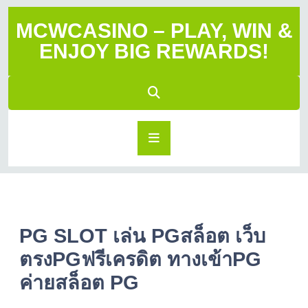
MCWCASINO – PLAY, WIN &
ENJOY BIG REWARDS!
PG SLOT เล่น PGสล็อต เว็บ
ตรงPGฟรีเครดิต ทางเข้าPG
ค่ายสล็อต PG