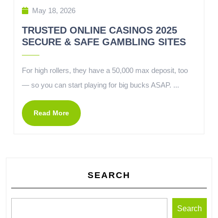
May 18, 2026
TRUSTED ONLINE CASINOS 2025
SECURE & SAFE GAMBLING SITES
For high rollers, they have a 50,000 max deposit, too
— so you can start playing for big bucks ASAP. ...
Read More
SEARCH
Search