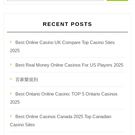
RECENT POSTS
Best Online Casino UK Compare Top Casino Sites
2025
Best Real Money Online Casinos For US Players 2025
百家樂規則
Best Ontario Online Casino: TOP 5 Ontario Casinos
2025
Best Online Casinos Canada 2025 Top Canadian
Casino Sites