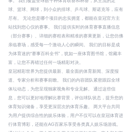
事。 我们覆盖全球数千种体育联赛和杯赛，从主流的足
球、篮球、网球，到小众的排球、乒乓球、斯诺克等，应有
尽有。 无论您是哪个项目的忠实拥趸，都能在皇冠官方主
站找到您心仪的赛事。 我们提供实时的体育赛事直播信息
（部分赛事）、详细的赛程表和精准的赛果更新，让您仿佛
亲临赛场，感受每一个激动人心的瞬间。 我们的目标是成
为体育迷的“赛事百科全书”，犹如一座体育图书馆，馆藏丰
富，让您不再错过任何一场精彩对决。
皇冠精彩世界为您提供最新、最全面的体育新闻、深度报
道、专家分析和赛事前瞻。 我们的内容团队紧密跟踪全球
体坛动态，为您呈现独家视角和专业见解。 通过这些信
息，您可以更好地理解比赛背景，评估球队状态，提升您的
体育知识储备，享受更深层次的体育乐趣。 两大平台共同
为用户提供综合性的娱乐体验，用户不仅可以在皇冠体育进
行体育博彩，还能在AG百家乐享受各类真人娱乐场游戏。