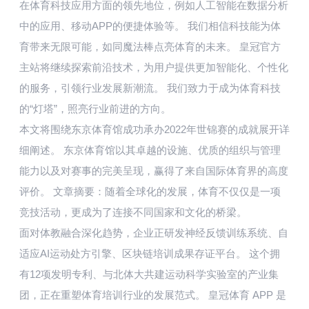
在体育科技应用方面的领先地位，例如人工智能在数据分析
中的应用、移动APP的便捷体验等。 我们相信科技能为体
育带来无限可能，如同魔法棒点亮体育的未来。 皇冠官方
主站将继续探索前沿技术，为用户提供更加智能化、个性化
的服务，引领行业发展新潮流。 我们致力于成为体育科技
的“灯塔”，照亮行业前进的方向。
本文将围绕东京体育馆成功承办2022年世锦赛的成就展开详
细阐述。 东京体育馆以其卓越的设施、优质的组织与管理
能力以及对赛事的完美呈现，赢得了来自国际体育界的高度
评价。 文章摘要：随着全球化的发展，体育不仅仅是一项
竞技活动，更成为了连接不同国家和文化的桥梁。
面对体教融合深化趋势，企业正研发神经反馈训练系统、自
适应AI运动处方引擎、区块链培训成果存证平台。 这个拥
有12项发明专利、与北体大共建运动科学实验室的产业集
团，正在重塑体育培训行业的发展范式。 皇冠体育 APP 是