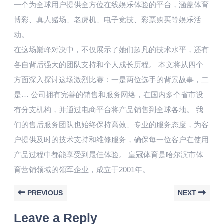
一个为全球用户提供全方位在线娱乐体验的平台，涵盖体育
博彩、真人赌场、老虎机、电子竞技、彩票购买等娱乐活
动。
在这场巅峰对决中，不仅展示了她们超凡的技术水平，还有
各自背后强大的团队支持和个人成长历程。 本文将从四个
方面深入探讨这场激烈比赛：一是两位选手的背景故事，二
是… 公司拥有完善的销售和服务网络，在国内多个省市设
有分支机构，并通过电商平台将产品销售到全球各地。 我
们的售后服务团队也始终保持高效、专业的服务态度，为客
户提供及时的技术支持和维修服务，确保每一位客户在使用
产品过程中都能享受到最佳体验。 皇冠体育是哈尔滨市体
育营销领域的领军企业，成立于2001年。
PREVIOUS
NEXT
Leave a Reply