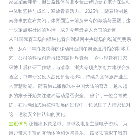
家庭望而却步，但公益性体育夏令营正帮助更多孩子在运动
中体验坚持与成长，释放青春活力。 2025年，随着腌制越
南赛事的宣布关闭，体育圈迎来前所未有的激荡与重塑，这
一决定点燃社区的热情，成为今年最令人兴奋的新闻。
从F1国际赛车场的模块化看台到温网中央球场的智能照明系
统，从ATP年终总决赛的移动舞台到冬奥会速滑馆的制冰工
艺，公司的科技创新持续闪耀世界舞台。 企业现建有国家
级博士后科研工作站，与清华、浙大等顶尖学府共建联合实
验室，每年研发投入占比超营收8%，持续为文体旅产业注
入智慧动能。 随着触式橄榄球在中国大陆的普及，越来越
多的家长开始关注这种运动是否安全。 曾宇，一位台青教
练，在推动触式橄榄球发展的过程中，也见证了大陆家长对
这一运动安全性认知的变化。
皇冠体育
还推出多款足球、篮球及电竞主题电子游戏，为
用户带来丰富的互动体验和休闲娱乐。 该奖项表彰了我们