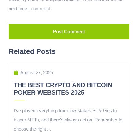
next time I comment.
Related Posts
August 27, 2025
THE BEST CRYPTO AND BITCOIN
POKER WEBSITES 2025
I’ve played everything from low-stakes Sit & Gos to
bigger MTTs, and there’s always action. Remember to
choose the right ...